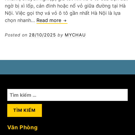
ngờ bị xì lốp, cán đinh hoặc nổ vỏ giữa đường tại Hà
Nội. Việc gọi thợ vá vỏ ô tô gần nhất Hà Nội là lựa
Gọi
chọn nhanh…
Read more
thợ
vá
Posted on
28/10/2025
by
MYCHAU
vỏ
ô
tô
gần
nhất
Hà
Nội
Tìm
kiếm
cho:
Văn Phòng