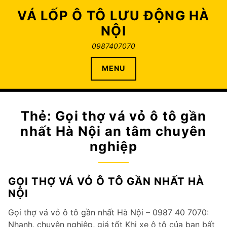
Skip
VÁ LỐP Ô TÔ LƯU ĐỘNG HÀ
to
NỘI
content
0987407070
MENU
Thẻ:
Gọi thợ vá vỏ ô tô gần
nhất Hà Nội an tâm chuyên
nghiệp
GỌI THỢ VÁ VỎ Ô TÔ GẦN NHẤT HÀ
NỘI
Gọi thợ vá vỏ ô tô gần nhất Hà Nội – 0987 40 7070:
Nhanh, chuyên nghiệp, giá tốt Khi xe ô tô của bạn bất