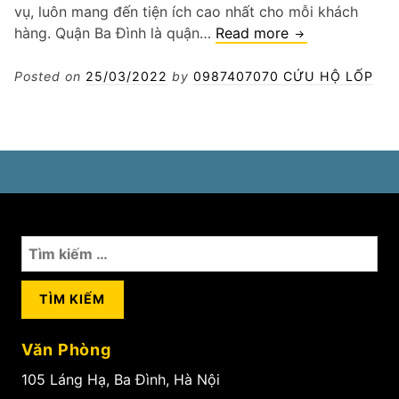
vụ, luôn mang đến tiện ích cao nhất cho mỗi khách
Thay
hàng. Quận Ba Đình là quận…
Read more
lốp
xe
Posted on
25/03/2022
by
0987407070 CỨU HỘ LỐP
tải
Quận
Ba
Đình
Tìm
kiếm
cho:
Văn Phòng
105 Láng Hạ, Ba Đình, Hà Nội