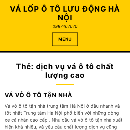
Skip
VÁ LỐP Ô TÔ LƯU ĐỘNG HÀ
to
NỘI
content
0987407070
MENU
Thẻ:
dịch vụ vá ô tô chất
lượng cao
VÁ VỎ Ô TÔ TẬN NHÀ
Vá vỏ ô tô tận nhà trung tâm Hà Nội ở đâu nhanh và
tốt nhất Trung tâm Hà Nội phổ biến với những dòng
xe cá nhân cao cấp . Nhu cầu vá vỏ ô tô tận nhà xuất
hiện khá nhiều, và yêu cầu chất lượng dịch vụ cũng