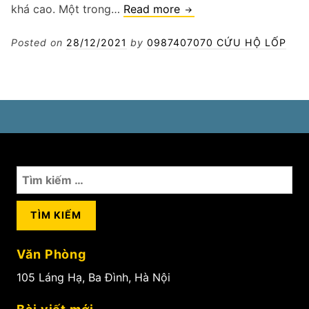
Vá
khá cao. Một trong…
Read more
vỏ
ô
Posted on
28/12/2021
by
0987407070 CỨU HỘ LỐP
tô
tận
nhà
Tìm
kiếm
cho:
Văn Phòng
105 Láng Hạ, Ba Đình, Hà Nội