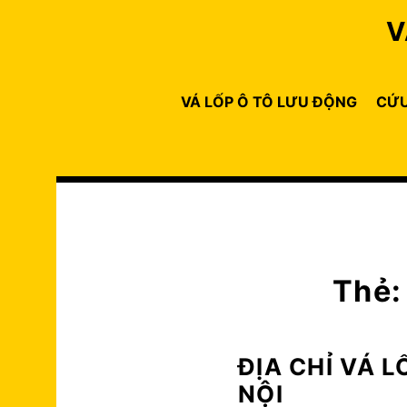
Skip
V
to
content
VÁ LỐP Ô TÔ LƯU ĐỘNG
CỨU
Thẻ
ĐỊA CHỈ VÁ L
NỘI