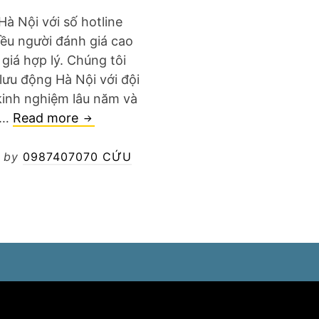
 Hà Nội với số hotline
ều người đánh giá cao
giá hợp lý. Chúng tôi
lưu động Hà Nội với đội
kinh nghiệm lâu năm và
Địa
m…
Read more
Chỉ
Vá
by
0987407070 CỨU
Lốp
Ô
Tô
Tại
Hà
Nội