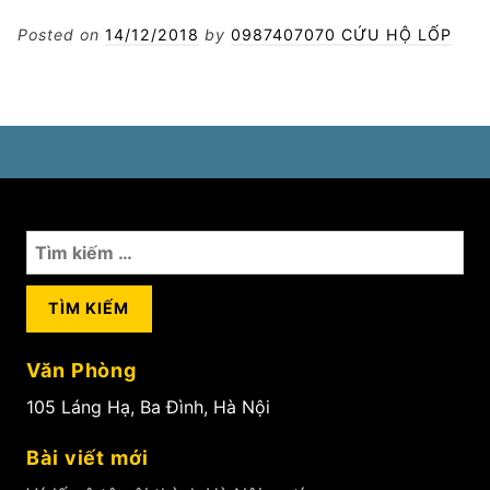
vá
lốp
Posted on
14/12/2018
by
0987407070 CỨU HỘ LỐP
xe
24h
ở
Hà
Nội
Tìm
kiếm
cho:
Văn Phòng
105 Láng Hạ, Ba Đình, Hà Nội
Bài viết mới