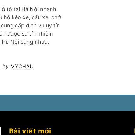
 ô tô tại Hà Nội nhanh
 hộ kéo xe, cẩu xe, chở
ị cung cấp dịch vụ uy tín
ận được sự tín nhiệm
tại Hà Nội cũng như…
2
by
MYCHAU
Bài viết mới