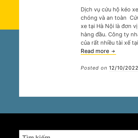
Dịch vụ cứu hộ kéo xe
chóng và an toàn Cứu
xe tại Hà Nội là đơn v
hàng đầu. Công ty nh
của rất nhiều tài xế 
Cứu
Read more
hộ
kéo
Posted on
12/10/202
xe
ô
tô
tại
Hà
Nội
Tìm