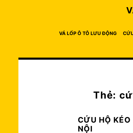
Skip
V
to
content
VÁ LỐP Ô TÔ LƯU ĐỘNG
CỨU
Thẻ:
cứ
CỨU HỘ KÉO 
NỘI