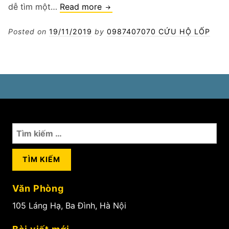
Cứu
dễ tìm một…
Read more
hộ
xe
Posted on
19/11/2019
by
0987407070 CỨU HỘ LỐP
ô
tô
hết
điện
Tìm
kiếm
cho:
Văn Phòng
105 Láng Hạ, Ba Đình, Hà Nội