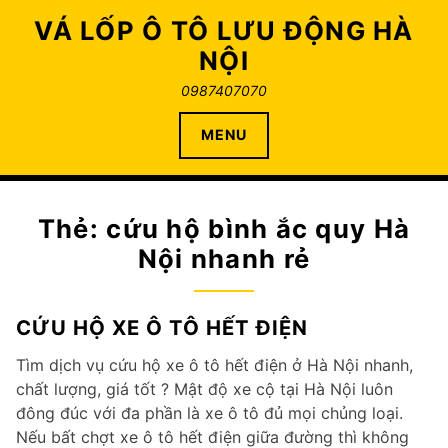
Skip
VÁ LỐP Ô TÔ LƯU ĐỘNG HÀ
to
NỘI
content
0987407070
MENU
Thẻ:
cứu hộ bình ắc quy Hà
Nội nhanh rẻ
CỨU HỘ XE Ô TÔ HẾT ĐIỆN
Tìm dịch vụ cứu hộ xe ô tô hết điện ở Hà Nội nhanh,
chất lượng, giá tốt ? Mật độ xe cộ tại Hà Nội luôn
đông đúc với đa phần là xe ô tô đủ mọi chủng loại.
Nếu bất chợt xe ô tô hết điện giữa đường thì không