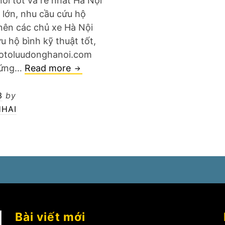
nơi tốt và rẻ nhất Hà Nội
 lớn, nhu cầu cứu hộ
 nên các chủ xe Hà Nội
u hộ bình kỹ thuật tốt,
potoluudonghanoi.com
Cứu
p ứng…
Read more
hộ
bình
3
by
ô
HAI
tô
tận
nơi
Bài viết mới