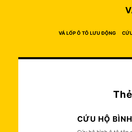
Skip
V
to
content
VÁ LỐP Ô TÔ LƯU ĐỘNG
CỨU
Th
CỨU HỘ BÌNH