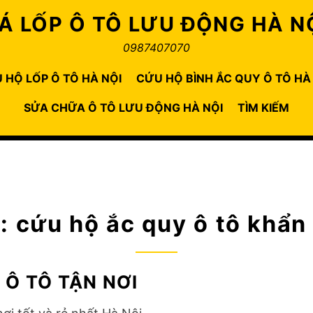
Á LỐP Ô TÔ LƯU ĐỘNG HÀ N
0987407070
 HỘ LỐP Ô TÔ HÀ NỘI
CỨU HỘ BÌNH ẮC QUY Ô TÔ HÀ
SỬA CHỮA Ô TÔ LƯU ĐỘNG HÀ NỘI
TÌM KIẾM
ẻ:
cứu hộ ắc quy ô tô khẩn
 Ô TÔ TẬN NƠI