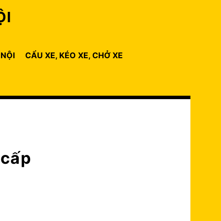
ỘI
 NỘI
CẨU XE, KÉO XE, CHỞ XE
 cấp