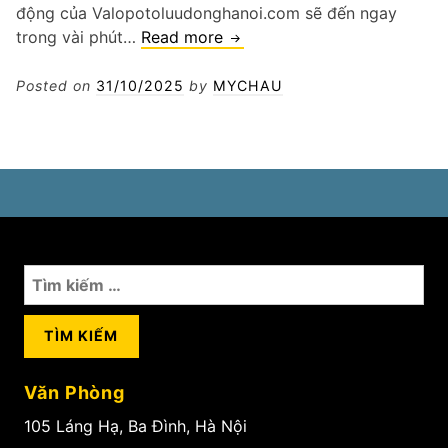
động của Valopotoluudonghanoi.com sẽ đến ngay
Vá
trong vài phút…
Read more
lốp
tận
Posted on
31/10/2025
by
MYCHAU
nơi
Hà
Nội
–
cứu
hộ
nhanh
Tìm
0987
kiếm
40
cho:
070
Văn Phòng
105 Láng Hạ, Ba Đình, Hà Nội