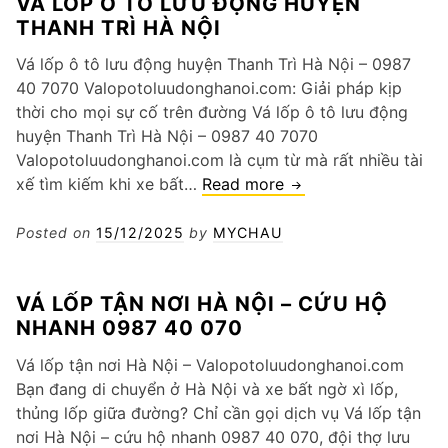
VÁ LỐP Ô TÔ LƯU ĐỘNG HUYỆN
ô
THANH TRÌ HÀ NỘI
hà
nội
Vá lốp ô tô lưu động huyện Thanh Trì Hà Nội – 0987
an
40 7070 Valopotoluudonghanoi.com: Giải pháp kịp
toàn
thời cho mọi sự cố trên đường Vá lốp ô tô lưu động
xe
huyện Thanh Trì Hà Nội – 0987 40 7070
Valopotoluudonghanoi.com là cụm từ mà rất nhiều tài
vá
xế tìm kiếm khi xe bất…
Read more
lốp
ô
Posted on
15/12/2025
by
MYCHAU
tô
lưu
VÁ LỐP TẬN NƠI HÀ NỘI – CỨU HỘ
động
NHANH 0987 40 070
huyện
Thanh
Vá lốp tận nơi Hà Nội – Valopotoluudonghanoi.com
Trì
Bạn đang di chuyển ở Hà Nội và xe bất ngờ xì lốp,
Hà
thủng lốp giữa đường? Chỉ cần gọi dịch vụ Vá lốp tận
Nội
nơi Hà Nội – cứu hộ nhanh 0987 40 070, đội thợ lưu