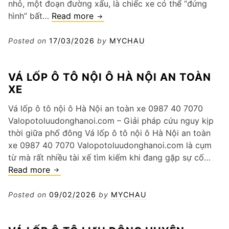
nhỏ, một đoạn đường xấu, là chiếc xe có thể “đứng
vá
hình” bất…
Read more
lốp
ô
Posted on
17/03/2026
by
MYCHAU
tô
nội
VÁ LỐP Ô TÔ NỘI Ô HÀ NỘI AN TOÀN
ô
XE
hà
nội
Vá lốp ô tô nội ô Hà Nội an toàn xe 0987 40 7070
không
Valopotoluudonghanoi.com – Giải pháp cứu nguy kịp
chờ
thời giữa phố đông Vá lốp ô tô nội ô Hà Nội an toàn
đợi
xe 0987 40 7070 Valopotoluudonghanoi.com là cụm
từ mà rất nhiều tài xế tìm kiếm khi đang gặp sự cố…
vá
Read more
lốp
ô
Posted on
09/02/2026
by
MYCHAU
tô
nội