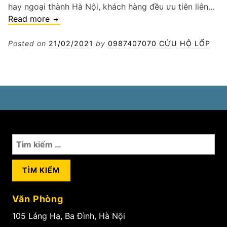
hay ngoại thành Hà Nội, khách hàng đều ưu tiên liên…
Cứu
Read more
hộ
ắc
Posted on
21/02/2021
by
0987407070 CỨU HỘ LỐP
quy
tận
nơi
Tìm
kiếm
cho:
Văn Phòng
105 Láng Hạ, Ba Đình, Hà Nội