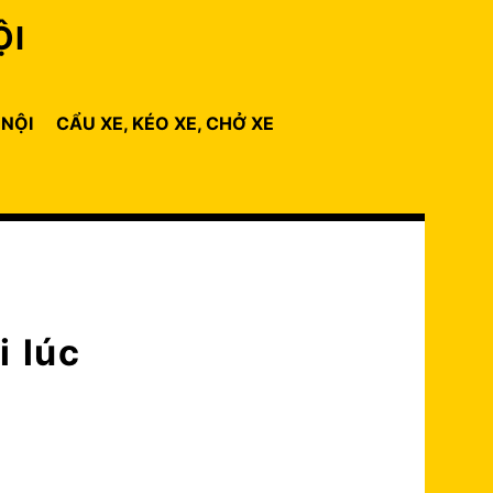
ỘI
 NỘI
CẨU XE, KÉO XE, CHỞ XE
i lúc