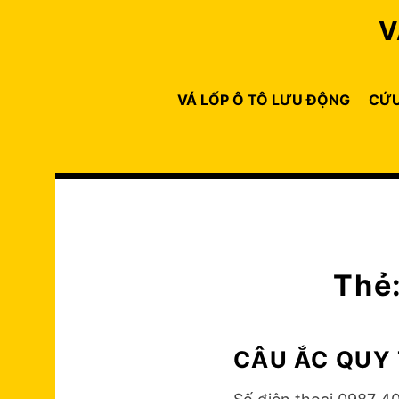
Skip
V
to
content
VÁ LỐP Ô TÔ LƯU ĐỘNG
CỨU
Thẻ
CÂU ẮC QUY 