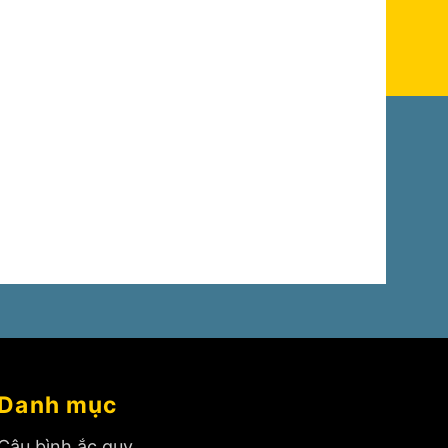
Danh mục
Câu bình ắc quy