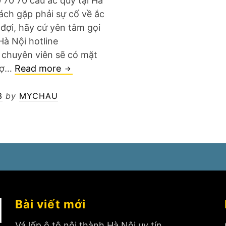
 70 70 câu ắc quy tại Hà
hách gặp phải sự cố về ắc
ợi, hãy cứ yên tâm gọi
Hà Nội hotline
 chuyên viên sẽ có mặt
Câu
rợ…
Read more
ắc
quy
3
by
MYCHAU
tại
Hà
Nội
Bài viết mới
Vá lốp ô tô nội thành Hà Nội uy tín